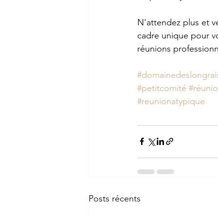
N'attendez plus et v
cadre unique pour v
réunions professionn
#domainedeslongrai
#petitcomité
#réuni
#reunionatypique
Posts récents