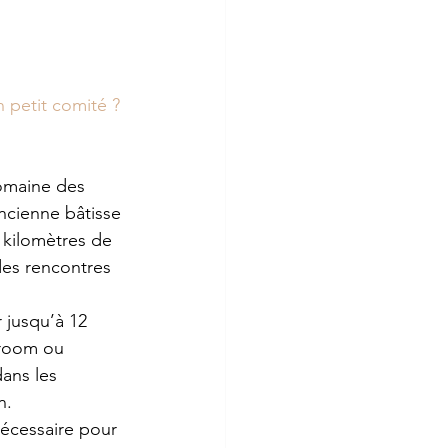
n petit comité ?
Domaine des 
ncienne bâtisse 
 kilomètres de 
des rencontres 
 jusqu’à 12 
room ou 
ans les 
n. 
nécessaire pour 