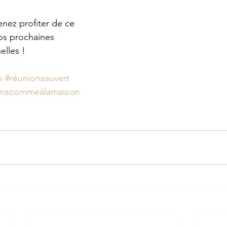
enez profiter de ce 
os prochaines 
elles !
s
#réunionsauvert
onscommeàlamaison