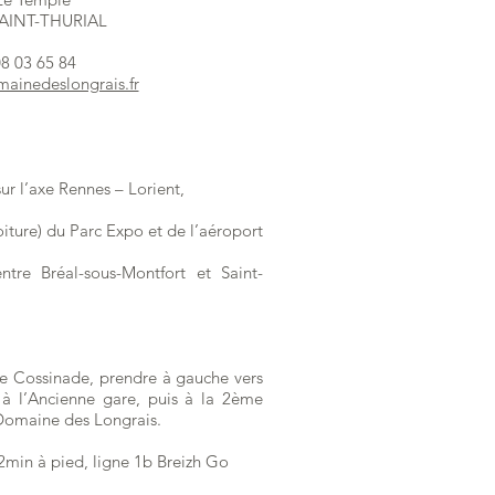
SAINT-THURIAL
08 03 65 84
ainedeslongrais.fr
ur l’axe Rennes – Lorient,
oiture) du Parc Expo et de l’aéroport
re Bréal-sous-Montfort et Saint-
tie Cossinade, prendre à gauche vers
 à l’Ancienne gare, puis à la 2ème
 Domaine des Longrais.
 2min à pied, ligne 1b Breizh Go