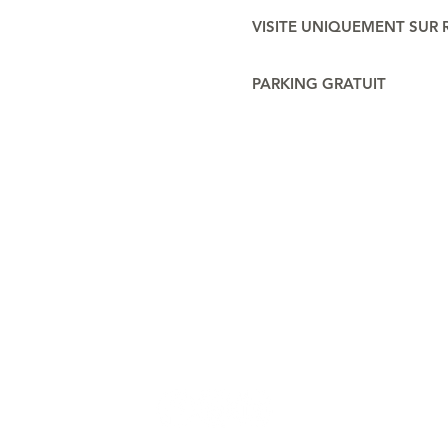
VISITE UNIQUEMENT SUR
PARKING GRATUIT
POUR NOUS CONTACTER
Domaine des Longrais
4, Le Temple 35310 S
AINT-THURIAL
06 08 03 65 84
contact@domainedeslongrais.fr